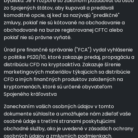
bydliska. Je v rozpore so zákonom požadovať od osôb
zo Spojených štátov, aby kupovali a predávali
komoditné opcie, aj keď sa nazývajú "predikčné"
zmluvy, pokiaľ nie sú kótované na obchodovanie a
obchodované na burze registrovanej CFTC alebo
pokiaľ nie sú právne vyňaté.
Úrad pre finančné správanie ("FCA") vydal vyhlásenie
o politike PS20/10, ktoré zakazuje predaj, propagáciu a
distribúciu CFD na kryptoaktíva. Zakazuje šírenie
marketingových materiálov týkajúcich sa distribúcie
CFD a iných finančných produktov založených na
kryptomenách, ktoré sú určené obyvateľom
Spojeného kráľovstva
Zanechaním vašich osobných údajov v tomto
dokumente súhlasíte a umožňujete nám zdieľať vaše
osobné údaje s tretími stranami poskytujúcimi
obchodné služby, ako je uvedené v zásadách ochrany
osobných údajov a zmluvných podmienkach.