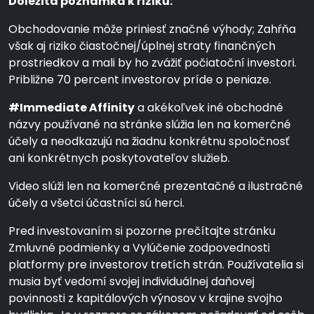
Dôležitá poznámka k riziku:
Obchodovanie môže priniesť značné výhody; Zahŕňa
však aj riziko čiastočnej/úplnej straty finančných
prostriedkov a mali by ho zvážiť počiatoční investori.
Približne 70 percent investorov príde o peniaze.
#Immediate Affinity
a akékoľvek iné obchodné
názvy používané na stránke slúžia len na komerčné
účely a neodkazujú na žiadnu konkrétnu spoločnosť
ani konkrétnych poskytovateľov služieb.
Video slúži len na komerčné prezentačné a ilustračné
účely a všetci účastníci sú herci.
Pred investovaním si pozorne prečítajte stránku
Zmluvné podmienky a Vylúčenie zodpovednosti
platformy pre investorov tretích strán. Používatelia si
musia byť vedomí svojej individuálnej daňovej
povinnosti z kapitálových výnosov v krajine svojho