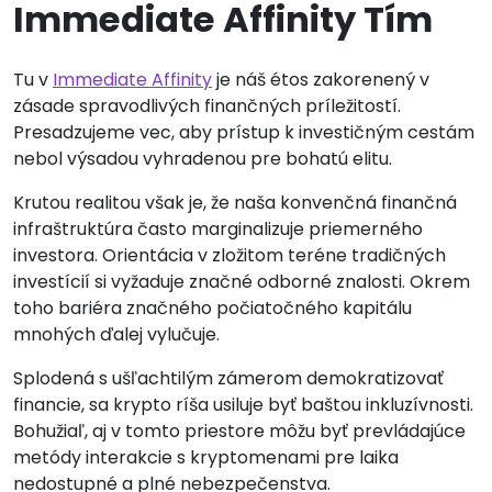
Immediate Affinity Tím
Tu v
Immediate Affinity
je náš étos zakorenený v
zásade spravodlivých finančných príležitostí.
Presadzujeme vec, aby prístup k investičným cestám
nebol výsadou vyhradenou pre bohatú elitu.
Krutou realitou však je, že naša konvenčná finančná
infraštruktúra často marginalizuje priemerného
investora. Orientácia v zložitom teréne tradičných
investícií si vyžaduje značné odborné znalosti. Okrem
toho bariéra značného počiatočného kapitálu
mnohých ďalej vylučuje.
Splodená s ušľachtilým zámerom demokratizovať
financie, sa krypto ríša usiluje byť baštou inkluzívnosti.
Bohužiaľ, aj v tomto priestore môžu byť prevládajúce
metódy interakcie s kryptomenami pre laika
nedostupné a plné nebezpečenstva.